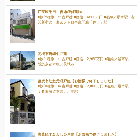
江東区千田 借地権付建物
■物件種別…中古戸建 ■価格…4800万円 ■沿線／最寄駅…都
営新宿線・東京メトロ半蔵門線「住吉」駅
高槻市唐崎中戸建
■物件種別…中古戸建 ■価格…2,980万円 ■沿線／最寄駅…
阪急京都本線／茨城市
藤沢市辻堂元町戸建【お陰様で終了しました】
■物件種別…中古戸建 ■価格…2,880万円 ■沿線／最寄駅…
ＪＲ東海道本線／辻堂駅
青葉区すみよし台戸建【お陰様で終了しました】