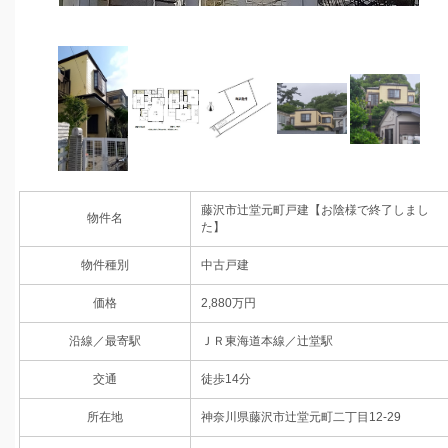
藤沢市辻堂元町戸建【お陰様で終了しまし
物件名
た】
物件種別
中古戸建
価格
2,880万円
沿線／最寄駅
ＪＲ東海道本線／辻堂駅
交通
徒歩14分
所在地
神奈川県藤沢市辻堂元町二丁目12-29