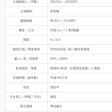
土地面積㎡（坪数）
102.24㎡（30.92坪）
土地権利
所有権
建物面積
89.42㎡（27.04坪）
構造・工法
木造スレート葺2階建
間取
4ＬＤＫ
都市計画／用途地域
市街化区域／第一種住居地域
建ぺい率／容積率
60%／200%
私道負担・道路
西側4ｍ私道（位置指定道路）に接道
完成時期（築年数）
平成7年12月
現況
居住中
引き渡し（時期／方法）
相談
取引態様
専任媒介